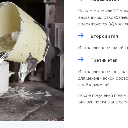
По чертежам или 3D мод
заказчиком, разрабатыв
проектируется 3Д модел
Второй этап
Изготавливается литейна
Третий этап
Изготавливается опытная
для механической обраб
необходимости).
После получения положи
отливки поступают в сер