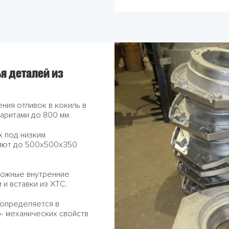
я деталей из
ния отливок в кокиль в
баритами до 800 мм.
х под низким
яют до 500х500х350
ложные внутренние
и вставки из ХТС.
 определяется в
- механических свойств