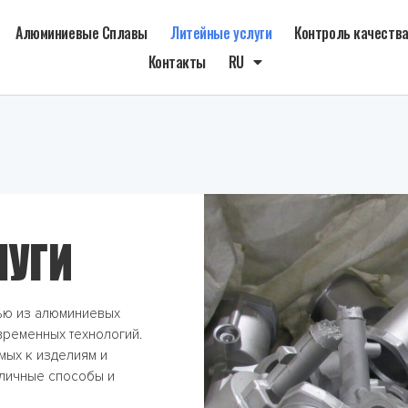
Алюминиевые Сплавы
Литейные услуги
Контроль качеств
Контакты
RU
ЛУГИ
тью из алюминиевых
временных технологий.
мых к изделиям и
зличные способы и