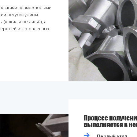
ическими возможностями
зким регулируемым
 (кокильное литьё), а
тержней изготовленных
Процесс получени
выполняется в не
Первый этап