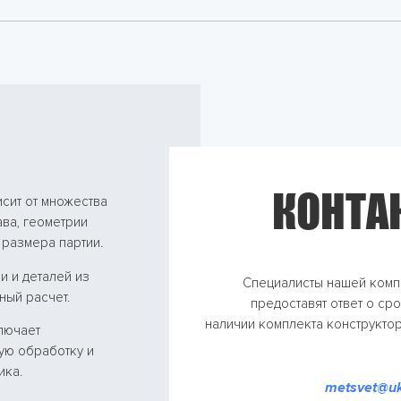
КОНТА
исит от множества
ва, геометрии
 размера партии.
и и деталей из
Специалисты нашей комп
ный расчет.
предоставят ответ о ср
наличии комплекта конструкто
лючает
ую обработку и
ика.
metsvet@uk