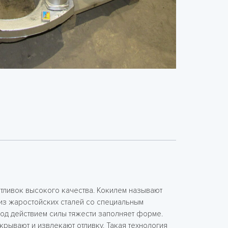
отливок высокого качества. Кокилем называют
из жаростойских сталей со специальным
под действием силы тяжести заполняет форме.
рывают и извлекают отливку. Такая технология